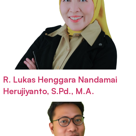
R. Lukas Henggara Nandamai
Herujiyanto, S.Pd., M.A.