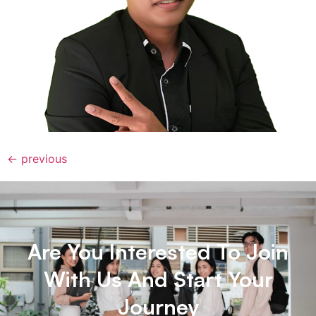
←
previous
Are You Interested To Join
With Us And Start Your
Journey