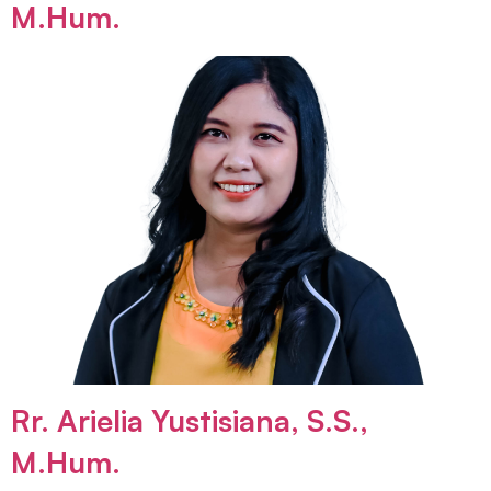
M.Hum.
Rr. Arielia Yustisiana, S.S.,
M.Hum.