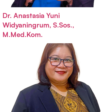
Dr. Anastasia Yuni
Widyaningrum, S.Sos.,
M.Med.Kom.