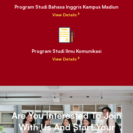
Program Studi Bahasa Inggris Kampus Madiun
View Details
Program Studi Ilmu Komunikasi
View Details
Are You Interested To Join
With Us And Start Your