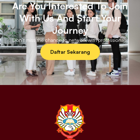
Are You Interested To Join
With Us And Start Your
Journey
Don’t miss the chance to network with professionals.
Daftar Sekarang