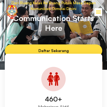
Dari Ruang Kelas Ke Ruang Publik Masa Depan
Komunikasi Dimulai Disini
Communication Starts
Here
Daftar Sekarang
Info Lebih Lanjut
460+
Mahasiswa Aktif