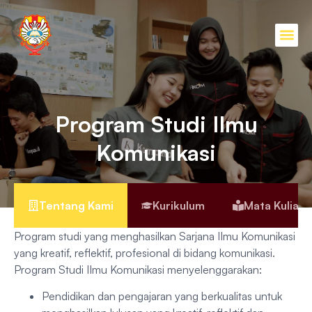
Program Studi Ilmu
Komunikasi
Tentang Kami
Kurikulum
Mata Kuliah
Program studi yang menghasilkan Sarjana IImu Komunikasi
yang kreatif, reflektif, profesional di bidang komunikasi.
Program Studi IImu Komunikasi menyelenggarakan:
Pendidikan dan pengajaran yang berkualitas untuk